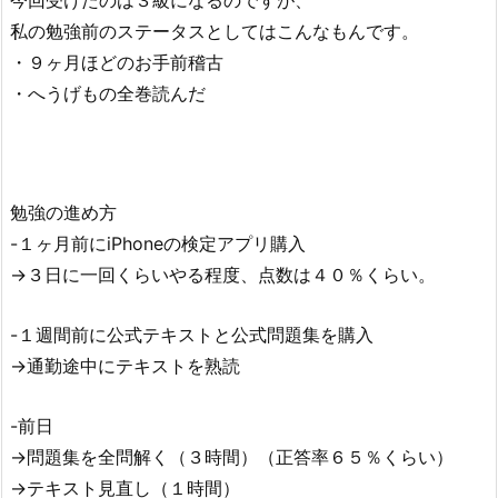
今回受けたのは３級になるのですが、
私の勉強前のステータスとしてはこんなもんです。
・９ヶ月ほどのお手前稽古
・へうげもの全巻読んだ
勉強の進め方
-１ヶ月前にiPhoneの検定アプリ購入
→３日に一回くらいやる程度、点数は４０％くらい。
-１週間前に公式テキストと公式問題集を購入
→通勤途中にテキストを熟読
-前日
→問題集を全問解く（３時間）（正答率６５％くらい）
→テキスト見直し（１時間）